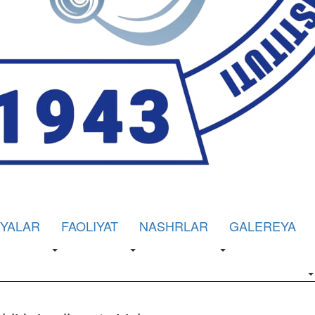
IYALAR
FAOLIYAT
NASHRLAR
GALEREYA