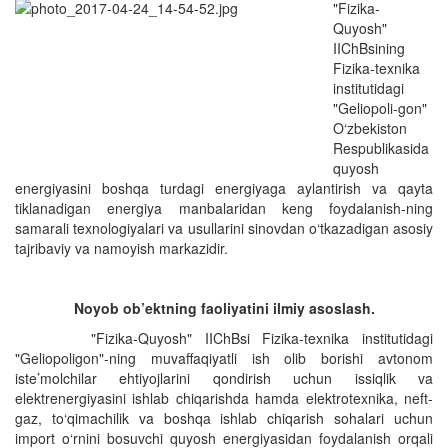
"Fizika-
Quyosh"
IIChBsining
Fizika-texnika
institutidagi
"Geliopoli-gon"
O‘zbekiston
Respublikasida
quyosh
energiyasini boshqa turdagi energiyaga aylantirish va qayta
tiklanadigan energiya manbalaridan keng foydalanish-ning
samarali texnologiyalari va usullarini sinovdan o‘tkazadigan asosiy
tajribaviy va namoyish markazidir.
Noyob ob’ektning faoliyatini ilmiy asoslash.
"Fizika-Quyosh" IIChBsi Fizika-texnika institutidagi
"Geliopoligon"-ning muvaffaqiyatli ish olib borishi avtonom
iste’molchilar ehtiyojlarini qondirish uchun issiqlik va
elektrenergiyasini ishlab chiqarishda hamda elektrotexnika, neft-
gaz, to‘qimachilik va boshqa ishlab chiqarish sohalari uchun
import o‘rnini bosuvchi quyosh energiyasidan foydalanish orqali