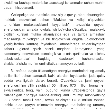
oksidli va boshqa materiallar asosidagi ishlanmalar uchun muhim
qadam hisoblanadi.
Geliopoligonda mamlakatimiz oliy o‘quv yurtlari, shuningdek,
maktab o‘quvchilari uchun “Maktab va kollej o‘quvchilari
tomonidan mutaxassislarni tayyorlash" mavzusida quyosh
energiyasidan amalda foydalanish bo‘yicha o‘tkazilgan malakaviy
o‘qitish kurslari muhim ahamiyatga ega va tajriba almashuvi
maqsadiga muvofiqdir va bu tinglovchilar ongida uglevodorodli
yoqilg‘ilardan kamroq foydalanib, atmosferaga chiqarilayotgan
zaharli uglerod qo‘sh oksidi miqdorini kamaytirish, yangi
zamonaviy innovatsion texnologik va texnik qurilmalar va o‘lchov
asbob-uskunalari haqidagi dastoabki tushunchasilari
shaklantirishda muhim omil sifatida namoyon bo‘ladi.
Bu nafaqat qayta tiklanadigan energiya manbalarining amaliy
qo‘llanilishi uchun samarali, balki ulardan foydalanish juda qulay
sodda ekanligidak darak beradi. O‘zbekistonda jami quyosh
energiyasining yillik salohiyati 50 milliard 973 million tonna neft
ekvivalentiga teng, ya’ni bugungi kunda O‘zbekistonda qayta
tiklanadigan energiya manbalarining jami umumiy salohiyatining
99,7 foizini tashkil etadi, texnik salohiyat 176,8 million tonnani
tashkil etadi (qayta tiklanuvchi energiya manbalirining umumiy