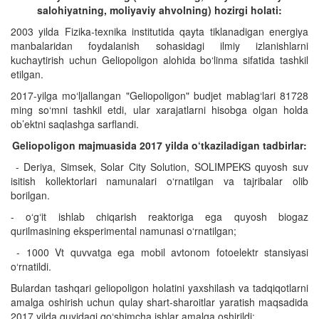
salohiyatning, moliyaviy ahvolning) hozirgi holati:
2003 yilda Fizika-texnika institutida qayta tiklanadigan energiya
manbalaridan foydalanish sohasidagi ilmiy izlanishlarni
kuchaytirish uchun Geliopoligon alohida bo‘linma sifatida tashkil
etilgan.
2017-yilga mo‘ljallangan "Geliopoligon" budjet mablag‘lari 81728
ming so‘mni tashkil etdi, ular xarajatlarni hisobga olgan holda
ob’ektni saqlashga sarflandi.
Geliopoligon majmuasida 2017 yilda o‘tkaziladigan tadbirlar:
- Deriya, Simsek, Solar City Solution, SOLIMPEKS quyosh suv
isitish kollektorlari namunalari o‘rnatilgan va tajribalar olib
borilgan.
- o‘g‘it ishlab chiqarish reaktoriga ega quyosh biogaz
qurilmasining eksperimental namunasi o‘rnatilgan;
- 1000 Vt quvvatga ega mobil avtonom fotoelektr stansiyasi
o‘rnatildi.
Bulardan tashqari geliopoligon holatini yaxshilash va tadqiqotlarni
amalga oshirish uchun qulay shart-sharoitlar yaratish maqsadida
2017 yilda quyidagi qo‘shimcha ishlar amalga oshirildi: