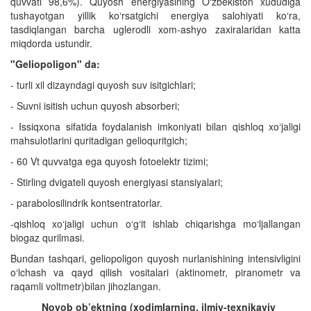
quvvati 98,6%). Quyosh energiyasining O‘zbekiston xududiga
tushayotgan yillik ko‘rsatgichi energiya salohiyati ko‘ra,
tasdiqlangan barcha uglerodli xom-ashyo zaxiralaridan katta
miqdorda ustundir.
"Geliopoligon" da:
- turli xil dizayndagi quyosh suv isitgichlari;
- Suvni isitish uchun quyosh absorberi;
- Issiqxona sifatida foydalanish imkoniyati bilan qishloq xo‘jaligi
mahsulotlarini quritadigan gelioquritgich;
- 60 Vt quvvatga ega quyosh fotoelektr tizimi;
- Stirling dvigateli quyosh energiyasi stansiyalari;
- parabolosilindrik kontsentratorlar.
-qishloq xo‘jaligi uchun o‘g‘it ishlab chiqarishga mo‘ljallangan
biogaz qurilmasi.
Bundan tashqari, geliopoligon quyosh nurlanishining intensivligini
o‘lchash va qayd qilish vositalari (aktinometr, piranometr va
raqamli voltmetr)bilan jihozlangan.
Noyob ob’ektning (xodimlarning, ilmiy-texnikaviy