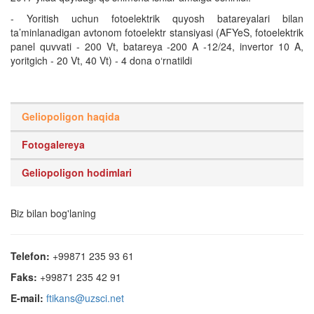
- Yoritish uchun fotoelektrik quyosh batareyalari bilan
ta’minlanadigan avtonom fotoelektr stansiyasi (AFYeS, fotoelektrik
panel quvvati - 200 Vt, batareya -200 A -12/24, invertor 10 A,
yoritgich - 20 Vt, 40 Vt) - 4 dona o‘rnatildi
Geliopoligon haqida
Fotogalereya
Geliopoligon hodimlari
Biz bilan bog'laning
Telefon:
+99871 235 93 61
Faks:
+99871 235 42 91
E-mail:
ftikans@uzsci.net