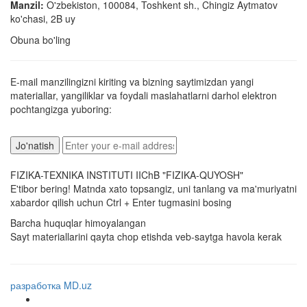
Manzil:
O'zbekiston, 100084, Toshkent sh., Chingiz Aytmatov
ko'chasi, 2B uy
Obuna bo'ling
E-mail manzilingizni kiriting va bizning saytimizdan yangi
materiallar, yangiliklar va foydali maslahatlarni darhol elektron
pochtangizga yuboring:
FIZIKA-TEXNIKA INSTITUTI IIChB "FIZIKA-QUYOSH"
E'tibor bering! Matnda xato topsangiz, uni tanlang va ma'muriyatni
xabardor qilish uchun Ctrl + Enter tugmasini bosing
Barcha huquqlar himoyalangan
Sayt materiallarini qayta chop etishda veb-saytga havola kerak
разработка MD.uz