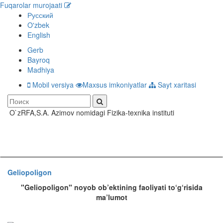
Fuqarolar murojaati
Русский
O'zbek
English
Gerb
Bayroq
Madhiya
Mobil versiya
Maxsus imkoniyatlar
Sayt xaritasi
O`zRFA,S.A. Azimov nomidagi Fizika-texnika instituti
Toggle
navigati
Geliopoligon
"Geliopoligon" noyob ob’ektining faoliyati to‘g‘risida
ma’lumot