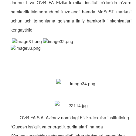
Jaume I va O‘zR FA Fizika-texnika instituti o‘rtasida o‘zaro
hamkorlik Memorandumi imzolandi hamda MoSeST markazi
uchun uch tomonlama qo‘shma ilmiy hamkorlik imkoniyatlari
kengaytirildi.
O‘zR FA S.A. Azimov nomidagi Fizika-texnika institutining
“Quyosh issiqlik va energetik qurilmalari” hamda
“Yarimo‘tkazgichlar asbobsozligi” laboratoriyalari tomonidan