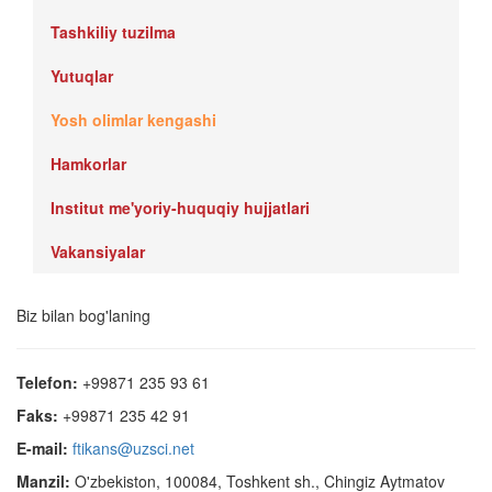
Tashkiliy tuzilma
Yutuqlar
Yosh olimlar kengashi
Hamkorlar
Institut me'yoriy-huquqiy hujjatlari
Vakansiyalar
Biz bilan bog'laning
Telefon:
+99871 235 93 61
Faks:
+99871 235 42 91
E-mail:
ftikans@uzsci.net
Manzil:
O'zbekiston, 100084, Toshkent sh., Chingiz Aytmatov