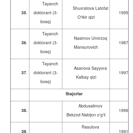
Tayanch
Shuxratova Latofat
35
.
doktorant (3-
1995
O‘tkir qizi
bosq)
Tayanch
Nasimov Umirzoq
36
.
doktorant (3-
1987
Mansurovich
bosq)
Tayanch
Asanova Sayyora
37
.
doktorant (3-
1997
Kalbay qizi
bosq)
Stajorlar
Abdusalimov
38.
1996
Bekzod Nabijon o‘g‘li
Rasulova
39
.
1991