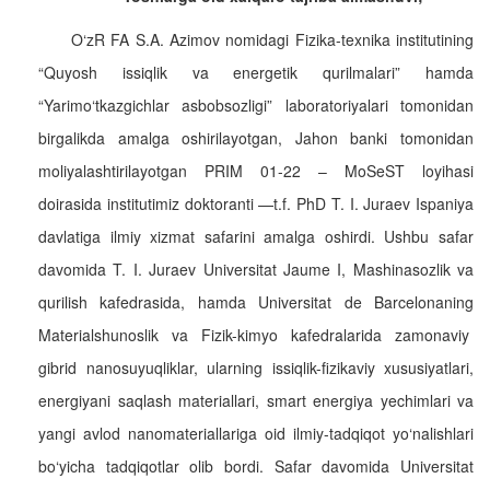
O‘zR FA S.A. Azimov nomidagi Fizika-texnika institutining
“Quyosh issiqlik va energetik qurilmalari” hamda
“Yarimo‘tkazgichlar asbobsozligi” laboratoriyalari tomonidan
birgalikda amalga oshirilayotgan, Jahon banki tomonidan
moliyalashtirilayotgan PRIM 01-22 – MoSeST loyihasi
doirasida institutimiz doktoranti —t.f. PhD T. I. Juraev Ispaniya
davlatiga ilmiy xizmat safarini amalga oshirdi. Ushbu safar
davomida T. I. Juraev Universitat Jaume I, Mashinasozlik va
qurilish kafedrasida, hamda Universitat de Barcelonaning
Materialshunoslik va Fizik-kimyo kafedralarida zamonaviy
gibrid nanosuyuqliklar, ularning issiqlik-fizikaviy xususiyatlari,
energiyani saqlash materiallari, smart energiya yechimlari va
yangi avlod nanomateriallariga oid ilmiy-tadqiqot yo‘nalishlari
bo‘yicha tadqiqotlar olib bordi. Safar davomida Universitat