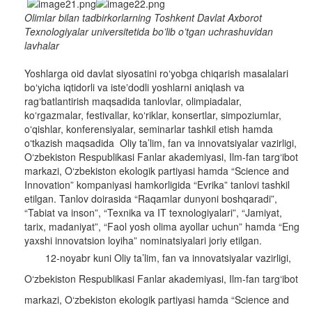
Olimlar bilan tadbirkorlarning Toshkent Davlat Axborot
Texnologiyalar universitetida bo’lib o’tgan uchrashuvidan
lavhalar
Yoshlarga oid davlat siyosatini roʻyobga chiqarish masalalari
boʻyicha iqtidorli va isteʼdodli yoshlarni aniqlash va
ragʻbatlantirish maqsadida tanlovlar, olimpiadalar,
koʻrgazmalar, festivallar, koʻriklar, konsertlar, simpoziumlar,
oʻqishlar, konferensiyalar, seminarlar tashkil etish hamda
oʻtkazish maqsadida Oliy ta’lim, fan va innovatsiyalar vazirligi,
O‘zbekiston Respublikasi Fanlar akademiyasi, Ilm-fan targ‘ibot
markazi, O‘zbekiston ekologik partiyasi hamda “Science and
Innovation” kompaniyasi hamkorligida “Evrika” tanlovi tashkil
etilgan. Tanlov doirasida “Raqamlar dunyoni boshqaradi”,
“Tabiat va inson”, “Texnika va IT texnologiyalari”, “Jamiyat,
tarix, madaniyat”, “Faol yosh olima ayollar uchun” hamda “Eng
yaxshi innovatsion loyiha” nominatsiyalari joriy etilgan.
12-noyabr kuni Oliy ta’lim, fan va innovatsiyalar vazirligi,
O‘zbekiston Respublikasi Fanlar akademiyasi, Ilm-fan targ‘ibot
markazi, O‘zbekiston ekologik partiyasi hamda “Science and