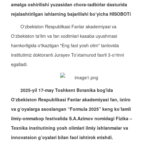
amalga oshirilishi yuzasidan chora-tadbirlar dasturida
rejalashtirilgan ishlarning bajarilishi bo‘yicha HISOBOTi
O‘zbekiston Respublikasi Fanlar akademiyasi va
O‘zbekiston ta'lim va fan xodimlari kasaba uyushmasi
hamkorligida o'tkazilgan "Eng faol yosh olim" tanlovida
institutimiz doktoranti Jurayev To'xtamurod faxrli 3-o‘rinni
egalladi.
2025-yil 17-may Toshkent Botanika bog'ida
O‘zbekiston Respublikasi Fanlar akademiyasi fan, ixtiro
va g‘oyalarga asoslangan “Formula 2025” keng ko‘lamli
ilmiy-ommabop festivalida S.A.Azimov nomidagi Fizika –
Texnika institutining yosh olimlari ilmiy ishlanmalar va
innovatsion g’oyalari bilan faol ishtirok etishdi.