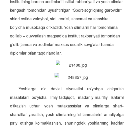
institutining barcha xodimlari institut rahbariyati va yosh olimlar
kengashi tomonidan uyushtirilgan "Sport-sog‘liqning garovidir"
shiori ostida valeybol, stol tennisi, shaxmat va shashka
bo‘yicha musobaqa o‘tkazildi. Yosh olimlarni har tomonlama
qo‘llab – quvvatlash maqsadida institut raxbariyati tomonidan
g‘olib jamoa va xodimlar maxsus esdalik sovg‘alar hamda
diplomlar bilan taqdirlandilar.
Yoshlarga oid davlat siyosatini roʻyobga chiqarish
masalalari boʻyicha ilmiy-tadqiqot, madaniy-maʼrifiy ishlarni
oʻtkazish uchun yosh mutaxassislar va olimlarga shart-
sharoitlar yaratish, yosh olimlarning ishlanmalarini amaliyotga
joriy etishga koʻmaklashish, shuningdek yoshlarning kadrlar