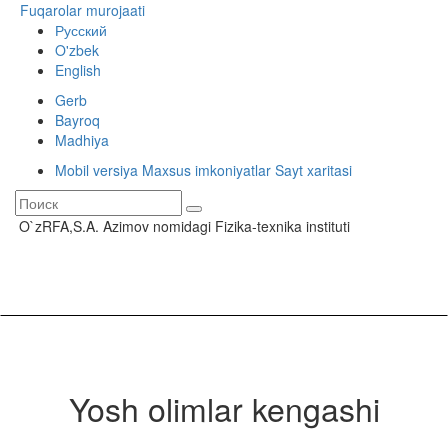
Fuqarolar murojaati
Русский
O'zbek
English
Gerb
Bayroq
Madhiya
Mobil versiya
Maxsus imkoniyatlar
Sayt xaritasi
O`zRFA,S.A. Azimov nomidagi Fizika-texnika instituti
Toggle
navigati
Yosh olimlar kengashi