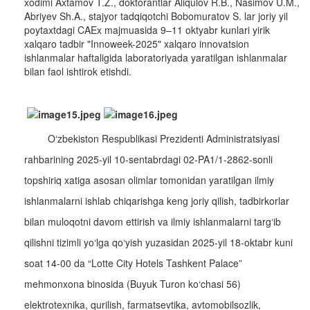
xodimi Axtamov T.Z., doktorantlar Aliqulov R.B., Nasimov U.M.,
Abriyev Sh.A., stajyor tadqiqotchi Bobomuratov S. lar joriy yil
poytaxtdagi CAEx majmuasida 9–11 oktyabr kunlari yirik
xalqaro tadbir "Innoweek-2025" xalqaro innovatsion
ishlanmalar haftaligida laboratoriyada yaratilgan ishlanmalar
bilan faol ishtirok etishdi.
O‘zbekiston Respublikasi Prezidenti Administratsiyasi
rahbarining 2025-yil 10-sentabrdagi 02-PA1/1-2862-sonli
topshiriq xatiga asosan olimlar tomonidan yaratilgan ilmiy
ishlanmalarni ishlab chiqarishga keng joriy qilish, tadbirkorlar
bilan muloqotni davom ettirish va ilmiy ishlanmalarni targ‘ib
qilishni tizimli yo‘lga qo‘yish yuzasidan 2025-yil 18-oktabr kuni
soat 14-00 da “Lotte City Hotels Tashkent Palace”
mehmonxona binosida (Buyuk Turon ko‘chasi 56)
elektrotexnika, qurilish, farmatsevtika, avtomobilsozlik,