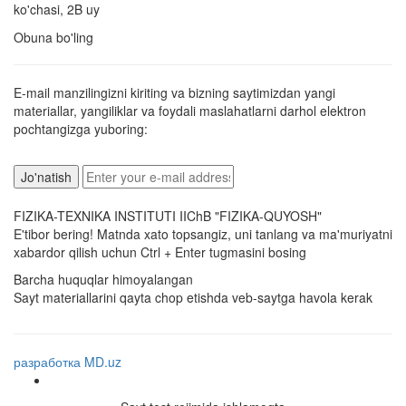
ko'chasi, 2B uy
Obuna bo'ling
E-mail manzilingizni kiriting va bizning saytimizdan yangi
materiallar, yangiliklar va foydali maslahatlarni darhol elektron
pochtangizga yuboring:
FIZIKA-TEXNIKA INSTITUTI IIChB "FIZIKA-QUYOSH"
E'tibor bering! Matnda xato topsangiz, uni tanlang va ma'muriyatni
xabardor qilish uchun Ctrl + Enter tugmasini bosing
Barcha huquqlar himoyalangan
Sayt materiallarini qayta chop etishda veb-saytga havola kerak
разработка MD.uz