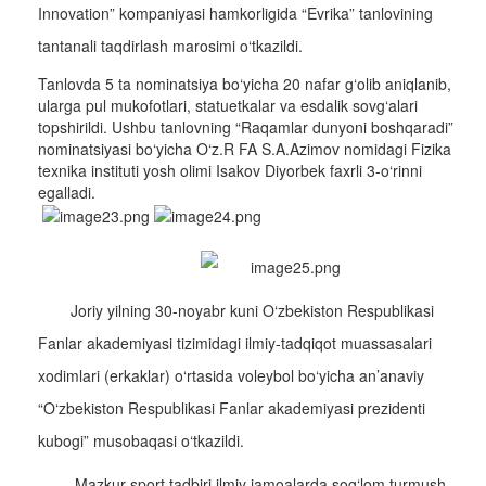
Innovation” kompaniyasi hamkorligida “Evrika” tanlovining
tantanali taqdirlash marosimi o‘tkazildi.
Tanlovda 5 ta nominatsiya bo‘yicha 20 nafar g‘olib aniqlanib,
ularga pul mukofotlari, statuetkalar va esdalik sovg‘alari
topshirildi. Ushbu tanlovning “Raqamlar dunyoni boshqaradi”
nominatsiyasi bo‘yicha O‘z.R FA S.A.Azimov nomidagi Fizika
texnika instituti yosh olimi Isakov Diyorbek faxrli 3-o‘rinni
egalladi.
Joriy yilning 30-noyabr kuni O‘zbekiston Respublikasi
Fanlar akademiyasi tizimidagi ilmiy-tadqiqot muassasalari
xodimlari (erkaklar) o‘rtasida voleybol bo‘yicha an’anaviy
“O‘zbekiston Respublikasi Fanlar akademiyasi prezidenti
kubogi” musobaqasi o‘tkazildi.
Mazkur sport tadbiri ilmiy jamoalarda sog‘lom turmush