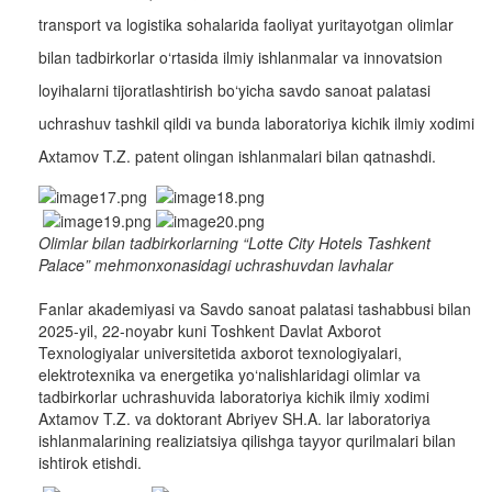
transport va logistika sohalarida faoliyat yuritayotgan olimlar
bilan tadbirkorlar o‘rtasida ilmiy ishlanmalar va innovatsion
loyihalarni tijoratlashtirish bo‘yicha savdo sanoat palatasi
uchrashuv tashkil qildi va bunda laboratoriya kichik ilmiy xodimi
Axtamov T.Z. patent olingan ishlanmalari bilan qatnashdi.
Olimlar bilan tadbirkorlarning “Lotte City Hotels Tashkent
Palace” mehmonxonasidagi uchrashuvdan lavhalar
Fanlar akademiyasi va Savdo sanoat palatasi tashabbusi bilan
2025-yil, 22-noyabr kuni Toshkent Davlat Axborot
Texnologiyalar universitetida axborot texnologiyalari,
elektrotexnika va energetika yo‘nalishlaridagi olimlar va
tadbirkorlar uchrashuvida laboratoriya kichik ilmiy xodimi
Axtamov T.Z. va doktorant Abriyev SH.A. lar laboratoriya
ishlanmalarining realiziatsiya qilishga tayyor qurilmalari bilan
ishtirok etishdi.