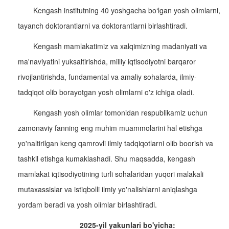
Kengash institutning 40 yoshgacha bo‘lgan yosh olimlarni,
tayanch doktorantlarni va doktorantlarni birlashtiradi.
Kengash mamlakatimiz va xalqimizning madaniyati va
ma'naviyatini yuksaltirishda, milliy iqtisodiyotni barqaror
rivojlantirishda, fundamental va amaliy sohalarda, ilmiy-
tadqiqot olib borayotgan yosh olimlarni o'z ichiga oladi.
Kengash yosh olimlar tomonidan respublikamiz uchun
zamonaviy fanning eng muhim muammolarini hal etishga
yo'naltirilgan keng qamrovli ilmiy tadqiqotlarni olib boorish va
tashkil etishga kumaklashadi. Shu maqsadda, kengash
mamlakat iqtisodiyotining turli sohalaridan yuqori malakali
mutaxassislar va istiqbolli ilmiy yo'nalishlarni aniqlashga
yordam beradi va yosh olimlar birlashtiradi.
2025-yil yakunlari bo'yicha: