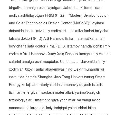
birgalikda amalga oshirilayotgan, Jahon banki tomonidan
moliyalashtirilayotgan PRIM 01-22 – “Modern Semiconductor
and Solar Technologies Design Center (MoSeST)” loyihasi
doirasida institutimiz ilmiy xodimlari — texnika fanlari bo‘yicha
falsafa doktori (PhD) A.S Halimov, fizika-matematika fanlari
bo‘yicha falsafa doktori (PhD) D. B. Istamov hamda kichik ilmiy
xodim A.Yu. Usmanov - Xitoy Xalq Respublikasiga ilmiy xizmat
safarini amalga oshirmoqdalar. Ushbu safar davomida ilmiy
xodimlar, Xitoy Fanlar akademiyasining Elektr muhandisligi
institutida hamda Shanghai Jiao Tong Universityning Smart
Energy kolleji laboratoriyalarida zamonaviy quyosh issiqlik
tizimlari, energiyani saqlash materiallari, yarimo‘tkazgich
texnologiyalari, smart energiya yechimlari va yangi avlod
nanomateriallarga oid ilmiy-tadqiqot yo‘nalishlari bilan