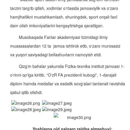
tarzini targ‘ib qilish, xodimlar o‘rtasida jamoaviylik va o‘zaro
hamjihatlikni mustahkamlash, shuningdek, sport orqali faol
dam olish imkoniyatlarini kengaytirishga qaratilgan.
Musobaqada Fanlar akademiyasi tizimidagi ilmiy
muassasalardan 12 ta jamoa ishtirok etib, o‘zaro murosasiz
va yuqori saviyadagi bellashuvlarni namoyish etdi.
Qizg‘in bahslar yakunida Fizika-texnika instituti jamoasi 1-
o‘rinni qo‘lga kiritib, “O‘zR FA prezidenti kubogi”, 1-darajali
diplom hamda medallar va esdalik sovg‘alari tantanali ravishda
qabul qilib olishdi.
Yoshlarga oid xalqaro tajriba almashuvi;