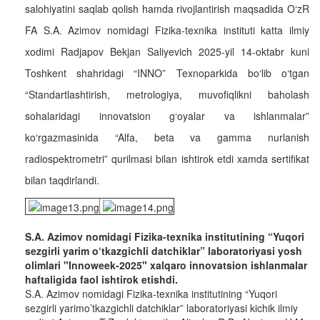
salohiyatini saqlab qolish hamda rivojlantirish maqsadida O‘zR
FA S.A. Azimov nomidagi Fizika-texnika instituti katta ilmiy
xodimi Radjapov Bekjan Saliyevich 2025-yil 14-oktabr kuni
Toshkent shahridagi “INNO” Texnoparkida bo‘lib o‘tgan
“Standartlashtirish, metrologiya, muvofiqlikni baholash
sohalaridagi innovatsion g‘oyalar va ishlanmalar”
ko‘rgazmasinida “Alfa, beta va gamma nurlanish
radiospektrometri” qurilmasi bilan ishtirok etdi xamda sertifikat
bilan taqdirlandi.
S.A. Azimov nomidagi Fizika-texnika institutining “Yuqori
sezgirli yarim o‘tkazgichli datchiklar” laboratoriyasi yosh
olimlari "Innoweek-2025" xalqaro innovatsion ishlanmalar
haftaligida faol ishtirok etishdi.
S.A. Azimov nomidagi Fizika-texnika institutining “Yuqori
sezgirli yarimo’tkazgichli datchiklar” laboratoriyasi kichik ilmiy