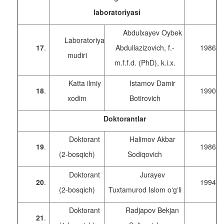
laboratoriyasi
Abdulxayev Oybek
Laboratoriya
17
.
Abdullazizovich, f.-
1986
mudiri
m.f.f.d. (PhD), k.i.x.
Katta ilmiy
Istamov Damir
18
.
1990
xodim
Botirovich
Doktorantlar
Doktorant
Halimov Akbar
19
.
1986
(2-bosqich)
Sodiqovich
Doktorant
Jurayev
20
.
1994
(2-bosqich)
Tuxtamurod Islom o‘g‘li
Doktorant
Radjapov Bekjan
21
.