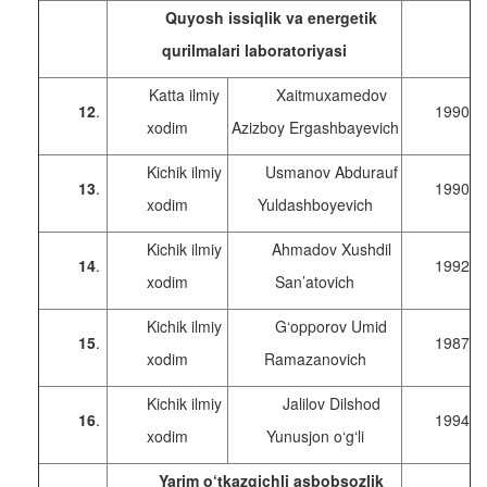
Quyosh issiqlik va energetik
qurilmalari laboratoriyasi
Katta ilmiy
Xaitmuxamedov
12
.
1990
xodim
Azizboy Ergashbayevich
Kichik ilmiy
Usmanov Abdurauf
13
.
1990
xodim
Yuldashboyevich
Kichik ilmiy
Ahmadov Xushdil
14
.
1992
xodim
San’atovich
Kichik ilmiy
G‘opporov Umid
15
.
1987
xodim
Ramazanovich
Kichik ilmiy
Jalilov Dilshod
16
.
1994
xodim
Yunusjon o‘g‘li
Yarim o‘tkazgichli asbobsozlik