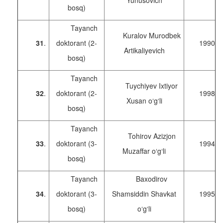
Yunusovich
bosq)
Tayanch
Kuralov Murodbek
31
.
doktorant (2-
1990
Artikaliyevich
bosq)
Tayanch
Tuychiyev Ixtiyor
32
.
doktorant (2-
1998
Xusan o‘g‘li
bosq)
Tayanch
Tohirov Azizjon
33
.
doktorant (3-
1994
Muzaffar o‘g‘li
bosq)
Tayanch
Baxodirov
34
.
doktorant (3-
Shamsiddin Shavkat
1995
bosq)
o‘g‘li