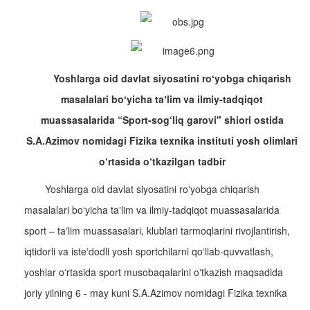
Yoshlarga oid davlat siyosatini roʻyobga chiqarish
masalalari boʻyicha taʼlim va ilmiy-tadqiqot
muassasalarida “Sport-sog‘liq garovi" shiori ostida
S.A.Azimov nomidagi Fizika texnika instituti yosh olimlari
o‘rtasida o‘tkazilgan tadbir
Yoshlarga oid davlat siyosatini roʻyobga chiqarish
masalalari boʻyicha taʼlim va ilmiy-tadqiqot muassasalarida
sport – taʼlim muassasalari, klublari tarmoqlarini rivojlantirish,
iqtidorli va isteʼdodli yosh sportchilarni qoʻllab-quvvatlash,
yoshlar oʻrtasida sport musobaqalarini oʻtkazish maqsadida
joriy yilning 6 - may kuni S.A.Azimov nomidagi Fizika texnika