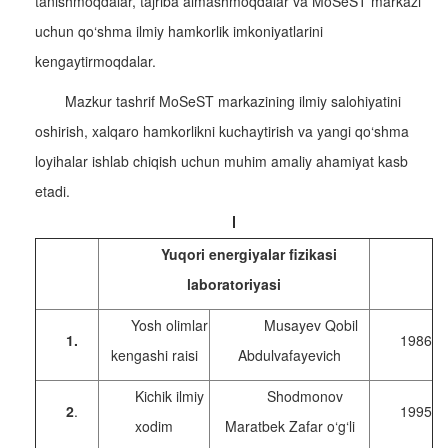
tanishmoqdalar, tajriba almashmoqdalar va MoSeST markazi
uchun qo‘shma ilmiy hamkorlik imkoniyatlarini
kengaytirmoqdalar.
Mazkur tashrif MoSeST markazining ilmiy salohiyatini
oshirish, xalqaro hamkorlikni kuchaytirish va yangi qo‘shma
loyihalar ishlab chiqish uchun muhim amaliy ahamiyat kasb
etadi.
Yuqori energiyalar fizikasi
laboratoriyasi
Yosh olimlar
Musayev Qobil
1.
1986
kengashi raisi
Abdulvafayevich
Kichik ilmiy
Shodmonov
2
.
1995
xodim
Maratbek Zafar o‘g‘li