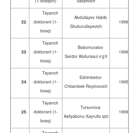
(1-bosqich)
Saliyevich
Tayanch
Abdullayev Habib
22
.
doktorant (1-
1996
Shukurullayevich
bosq)
Tayanch
Bobomuratov
23
.
doktorant (1-
1996
Sardor Abdurasul o‘g‘li
bosq)
Tayanch
Eshimbetov
24
.
doktorant (1-
1995
O‘ktambek Reyimovich
bosq)
Tayanch
Tursunova
25
.
doktorant (1-
1999
Asfiyabonu Xayrullo qizi
bosq)
Tayanch