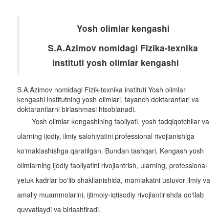
Yosh olimlar kengashi
S.A.Azimov nomidagi Fizika-texnika
instituti yosh olimlar kengashi
S.A.Azimov nomidagi Fizik-texnika instituti Yosh olimlar
kengashi institutning yosh olimlari, tayanch doktarantlari va
doktarantlarni birlashmasi hisoblanadi.
Yosh olimlar kengashining faoliyati, yosh tadqiqotchilar va
ularning ijodiy, ilmiy salohiyatini professional rivojlanishiga
ko'maklashishga qaratilgan. Bundan tashqari, Kengash yosh
olimlarning ijodiy faoliyatini rivojlantrish, ularning, professional
yetuk kadrlar bo‘lib shakllanishida, mamlakatni ustuvor ilmiy va
amaliy muammolarini, ijtimoiy-iqtisodiy rivojlantirishda qo‘llab
quvvatlaydi va birlashtiradi.