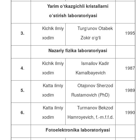
Yarim o‘tkazgichli kristallarni
o‘stirish laboratoriyasi
Kichik ilmiy
Turg‘unov Otabek
3.
1995
xodim
Zokir o‘g‘li
Nazariy fizika laboratoriyasi
Kichik ilmiy
Ismailov Kadir
4
.
1987
xodim
Kamalbayevich
Katta ilmiy
Otajonov Sherzod
5.
1989
xodim
Rustamovich (PhD)
Katta ilmiy
Turmanov Bekzod
6.
1990
xodim
Hamroyevich, f.-m.f.f.d.
Fotoelektronika laboratoriyasi