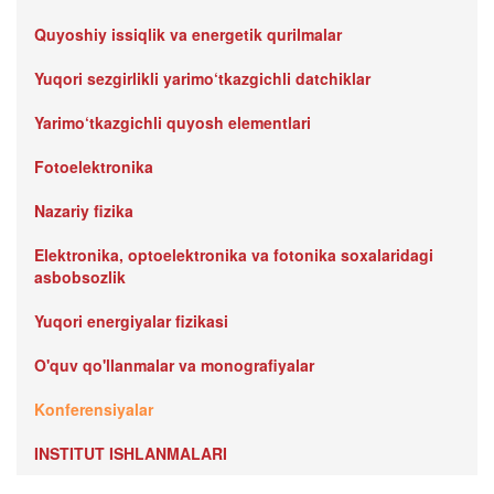
Quyoshiy issiqlik va energetik qurilmalar
Yuqori sezgirlikli yarimo‘tkazgichli datchiklar
Yarimo‘tkazgichli quyosh elementlari
Fotoelektronika
Nazariy fizika
Elektronika, optoelektronika va fotonika soxalaridagi
asbobsozlik
Yuqori energiyalar fizikasi
O'quv qo'llanmalar va monografiyalar
Konferensiyalar
INSTITUT ISHLANMALARI