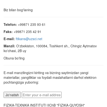
Biz bilan bog'laning
Telefon:
+99871 235 93 61
Faks:
+99871 235 42 91
E-mail:
ftikans@uzsci.net
Manzil:
O'zbekiston, 100084, Toshkent sh., Chingiz Aytmatov
ko'chasi, 2B uy
Obuna bo'ling
E-mail manzilingizni kiriting va bizning saytimizdan yangi
materiallar, yangiliklar va foydali maslahatlarni darhol elektron
pochtangizga yuboring:
FIZIKA-TEXNIKA INSTITUTI IIChB "FIZIKA-QUYOSH"