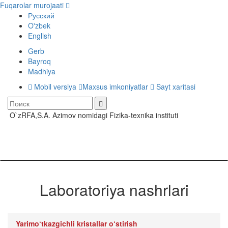
Fuqarolar murojaati
Русский
O'zbek
English
Gerb
Bayroq
Madhiya
Mobil versiya
Maxsus imkoniyatlar
Sayt xaritasi
O`zRFA,S.A. Azimov nomidagi Fizika-texnika instituti
Toggle
navigati
Laboratoriya nashrlari
Yarimo‘tkazgichli kristallar o‘stirish