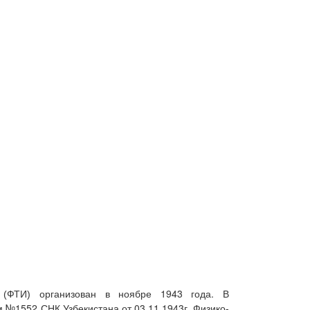
организован в ноябре 1943 года. В
ут (ФТИ)
 №1552 СНК Узбекистана от 03.11.1943г. Физико-