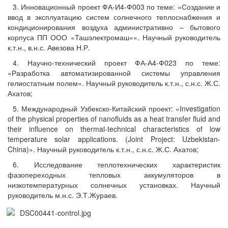
3. Инновационный проект ФА-И4-Ф003 по теме: «Создание и
ввод в эксплуатацию систем солнечного теплоснабжения и
кондиционирования воздуха административно – бытового
корпуса ПП ООО «Ташэлектромаш»». Научный руководитель
к.т.н., в.н.с. Авезова Н.Р.
4. Научно-технический проект ФА-А4-Ф023 по теме:
«Разработка автоматизированной системы управления
гелиостатным полем». Научный руководитель к.т.н., с.н.с. Ж.С.
Ахатов;
5. Международный Узбекско-Китайский проект: «Investigation
of the physical properties of nanofluids as a heat transfer fluid and
their influence on thermal-technical characteristics of low
temperature solar applications. (Joint Project: Uzbekistan-
China)». Научный руководитель к.т.н., с.н.с. Ж.С. Ахатов;
6. Исследование теплотехнических характеристик
фазопереходных тепловых аккумуляторов в
низкотемпературных солнечных установках. Научный
руководитель м.н.с. Э.Т.Жураев.