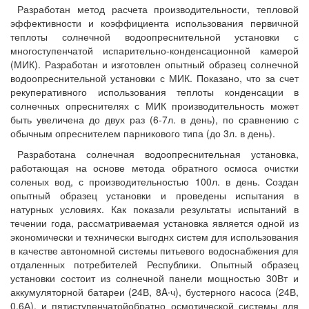
Разработан метод расчета производительности, тепловой
эффективности и коэффициента использования первичной
теплоты солнечной водоопреснительной установки с
многоступенчатой испарительно-конденсационной камерой
(МИК). Разработан и изготовлен опытный образец солнечной
водоопреснительной установки с МИК. Показано, что за счет
рекуперативного использования теплоты конденсации в
солнечных опреснителях с МИК производительность может
быть увеличена до двух раз (6-7л. в день), по сравнению с
обычным опреснителем парникового типа (до 3л. в день).
Разработана солнечная водоопреснительная установка,
работающая на основе метода обратного осмоса очистки
соленых вод, с производительностью 100л. в день. Создан
опытный образец установки и проведены испытания в
натурных условиях. Как показали результаты испытаний в
течении года, рассматриваемая установка является одной из
экономически и технически выгоднх систем для использования
в качестве автономной системы питьевого водоснабжения для
отдаленных потребителей Республики. Опытный образец
установки состоит из солнечной панели мощностью 30Вт и
аккумуляторной батареи (24В, 8A∙ч), бустерного насоса (24В,
0.6А), и пятиступенчатойобратно осмотической системы для