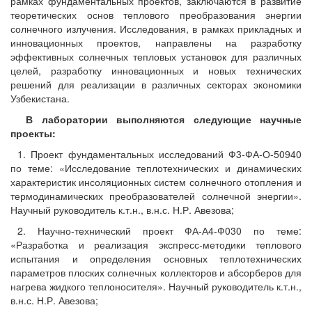
рамках фундаментальных проектов, заключаются в развитие
теоретических основ теплового преобразования энергии
солнечного излучения. Исследования, в рамках прикладных и
инновационных проектов, направлены на разработку
эффективных солнечных тепловых установок для различных
целей, разработку инновационных и новых технических
решений для реализации в различных секторах экономики
Узбекистана.
В лаборатории выполняются следующие научные
проекты:
1. Проект фундаментальных исследований Ф3-ФА-О-50940
по теме: «Исследование теплотехнических и динамических
характеристик инсоляционных систем солнечного отопления и
термодинамических преобразователей солнечной энергии».
Научный руководитель к.т.н., в.н.с. Н.Р. Авезова;
2. Научно-технический проект ФА-А4-Ф030 по теме:
«Разработка и реализация экспресс-методики теплового
испытания и определения основных теплотехнических
параметров плоских солнечных коллекторов и абсорберов для
нагрева жидкого теплоносителя». Научный руководитель к.т.н.,
в.н.с. Н.Р. Авезова;