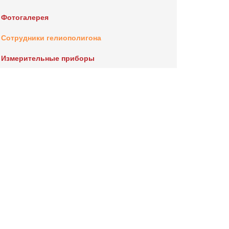
Фотогалерея
Сотрудники гелиополигона
Измерительные приборы