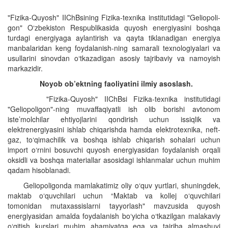
"Fizika-Quyosh" IIChBsining Fizika-texnika institutidagi "Geliopoli-
gon" O‘zbekiston Respublikasida quyosh energiyasini boshqa
turdagi energiyaga aylantirish va qayta tiklanadigan energiya
manbalaridan keng foydalanish-ning samarali texnologiyalari va
usullarini sinovdan o‘tkazadigan asosiy tajribaviy va namoyish
markazidir.
Noyob ob’ektning faoliyatini ilmiy asoslash.
"Fizika-Quyosh" IIChBsi Fizika-texnika institutidagi
"Geliopoligon"-ning muvaffaqiyatli ish olib borishi avtonom
iste’molchilar ehtiyojlarini qondirish uchun issiqlik va
elektrenergiyasini ishlab chiqarishda hamda elektrotexnika, neft-
gaz, to‘qimachilik va boshqa ishlab chiqarish sohalari uchun
import o‘rnini bosuvchi quyosh energiyasidan foydalanish orqali
oksidli va boshqa materiallar asosidagi ishlanmalar uchun muhim
qadam hisoblanadi.
Geliopoligonda mamlakatimiz oliy o‘quv yurtlari, shuningdek,
maktab o‘quvchilari uchun “Maktab va kollej o‘quvchilari
tomonidan mutaxassislarni tayyorlash" mavzusida quyosh
energiyasidan amalda foydalanish bo‘yicha o‘tkazilgan malakaviy
o‘qitish kurslari muhim ahamiyatga ega va tajriba almashuvi