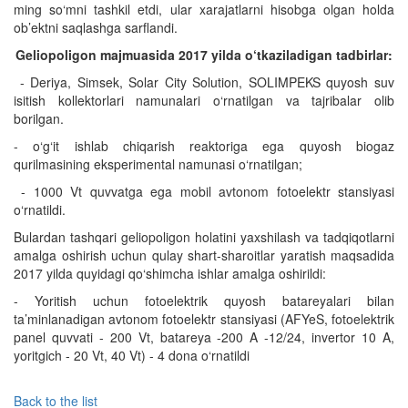
ming so‘mni tashkil etdi, ular xarajatlarni hisobga olgan holda
ob’ektni saqlashga sarflandi.
Geliopoligon majmuasida 2017 yilda o‘tkaziladigan tadbirlar:
- Deriya, Simsek, Solar City Solution, SOLIMPEKS quyosh suv
isitish kollektorlari namunalari o‘rnatilgan va tajribalar olib
borilgan.
- o‘g‘it ishlab chiqarish reaktoriga ega quyosh biogaz
qurilmasining eksperimental namunasi o‘rnatilgan;
- 1000 Vt quvvatga ega mobil avtonom fotoelektr stansiyasi
o‘rnatildi.
Bulardan tashqari geliopoligon holatini yaxshilash va tadqiqotlarni
amalga oshirish uchun qulay shart-sharoitlar yaratish maqsadida
2017 yilda quyidagi qo‘shimcha ishlar amalga oshirildi:
- Yoritish uchun fotoelektrik quyosh batareyalari bilan
ta’minlanadigan avtonom fotoelektr stansiyasi (AFYeS, fotoelektrik
panel quvvati - 200 Vt, batareya -200 A -12/24, invertor 10 A,
yoritgich - 20 Vt, 40 Vt) - 4 dona o‘rnatildi
Back to the list