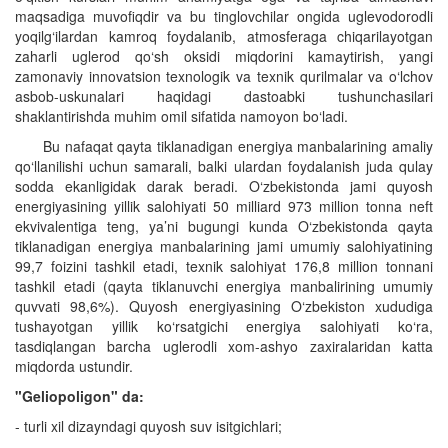
maqsadiga muvofiqdir va bu tinglovchilar ongida uglevodorodli
yoqilg‘ilardan kamroq foydalanib, atmosferaga chiqarilayotgan
zaharli uglerod qo‘sh oksidi miqdorini kamaytirish, yangi
zamonaviy innovatsion texnologik va texnik qurilmalar va o‘lchov
asbob-uskunalari haqidagi dastoabki tushunchasilari
shaklantirishda muhim omil sifatida namoyon bo‘ladi.
Bu nafaqat qayta tiklanadigan energiya manbalarining amaliy
qo‘llanilishi uchun samarali, balki ulardan foydalanish juda qulay
sodda ekanligidak darak beradi. O‘zbekistonda jami quyosh
energiyasining yillik salohiyati 50 milliard 973 million tonna neft
ekvivalentiga teng, ya’ni bugungi kunda O‘zbekistonda qayta
tiklanadigan energiya manbalarining jami umumiy salohiyatining
99,7 foizini tashkil etadi, texnik salohiyat 176,8 million tonnani
tashkil etadi (qayta tiklanuvchi energiya manbalirining umumiy
quvvati 98,6%). Quyosh energiyasining O‘zbekiston xududiga
tushayotgan yillik ko‘rsatgichi energiya salohiyati ko‘ra,
tasdiqlangan barcha uglerodli xom-ashyo zaxiralaridan katta
miqdorda ustundir.
"Geliopoligon" da:
- turli xil dizayndagi quyosh suv isitgichlari;