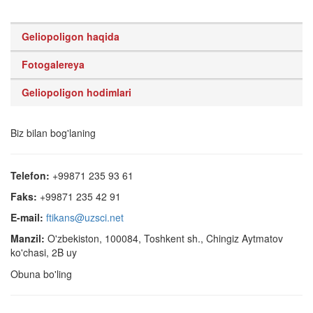
Geliopoligon haqida
Fotogalereya
Geliopoligon hodimlari
Biz bilan bog'laning
Telefon:
+99871 235 93 61
Faks:
+99871 235 42 91
E-mail:
ftikans@uzsci.net
Manzil:
O'zbekiston, 100084, Toshkent sh., Chingiz Aytmatov
ko'chasi, 2B uy
Obuna bo'ling