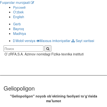
Fuqarolar murojaati
Русский
O'zbek
English
Gerb
Bayroq
Madhiya
Mobil versiya
Maxsus imkoniyatlar
Sayt xaritasi
O`zRFA,S.A. Azimov nomidagi Fizika-texnika instituti
Toggle
navigati
Geliopoligon
"Geliopoligon" noyob ob’ektining faoliyati to‘g‘risida
ma’lumot