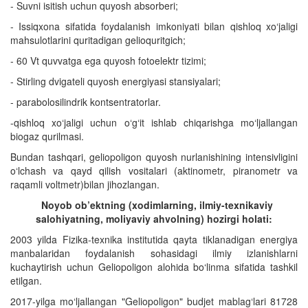
- Suvni isitish uchun quyosh absorberi;
- Issiqxona sifatida foydalanish imkoniyati bilan qishloq xo‘jaligi
mahsulotlarini quritadigan gelioquritgich;
- 60 Vt quvvatga ega quyosh fotoelektr tizimi;
- Stirling dvigateli quyosh energiyasi stansiyalari;
- parabolosilindrik kontsentratorlar.
-qishloq xo‘jaligi uchun o‘g‘it ishlab chiqarishga mo‘ljallangan
biogaz qurilmasi.
Bundan tashqari, geliopoligon quyosh nurlanishining intensivligini
o‘lchash va qayd qilish vositalari (aktinometr, piranometr va
raqamli voltmetr)bilan jihozlangan.
Noyob ob’ektning (xodimlarning, ilmiy-texnikaviy
salohiyatning, moliyaviy ahvolning) hozirgi holati:
2003 yilda Fizika-texnika institutida qayta tiklanadigan energiya
manbalaridan foydalanish sohasidagi ilmiy izlanishlarni
kuchaytirish uchun Geliopoligon alohida bo‘linma sifatida tashkil
etilgan.
2017-yilga mo‘ljallangan "Geliopoligon" budjet mablag‘lari 81728