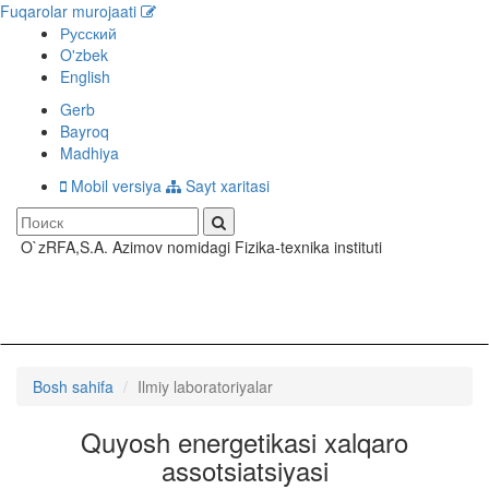
Fuqarolar murojaati
Русский
O'zbek
English
Gerb
Bayroq
Madhiya
Mobil versiya
Sayt xaritasi
O`zRFA,S.A. Azimov nomidagi Fizika-texnika instituti
Toggle
navigati
Bosh sahifa
Ilmiy laboratoriyalar
Quyosh energetikasi xalqaro
assotsiatsiyasi