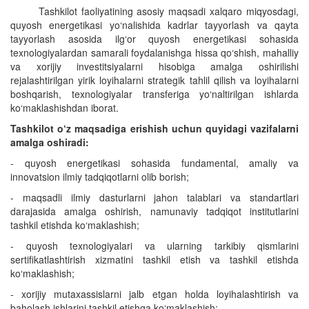
Tashkilot faoliyatining asosiy maqsadi xalqaro miqyosdagi,
quyosh energetikasi yo‘nalishida kadrlar tayyorlash va qayta
tayyorlash asosida ilg‘or quyosh energetikasi sohasida
texnologiyalardan samarali foydalanishga hissa qo‘shish, mahalliy
va xorijiy investitsiyalarni hisobiga amalga oshirilishi
rejalashtirilgan yirik loyihalarni strategik tahlil qilish va loyihalarni
boshqarish, texnologiyalar transferiga yo‘naltirilgan ishlarda
ko‘maklashishdan iborat.
Tashkilot o‘z maqsadiga erishish uchun quyidagi vazifalarni
amalga oshiradi:
- quyosh energetikasi sohasida fundamental, amaliy va
innovatsion ilmiy tadqiqotlarni olib borish;
- maqsadli ilmiy dasturlarni jahon talablari va standartlari
darajasida amalga oshirish, namunaviy tadqiqot institutlarini
tashkil etishda ko‘maklashish;
- quyosh texnologiyalari va ularning tarkibiy qismlarini
sertifikatlashtirish xizmatini tashkil etish va tashkil etishda
ko‘maklashish;
- xorijiy mutaxassislarni jalb etgan holda loyihalashtirish va
baholash ishlarini tashkil etishga ko‘maklashish;