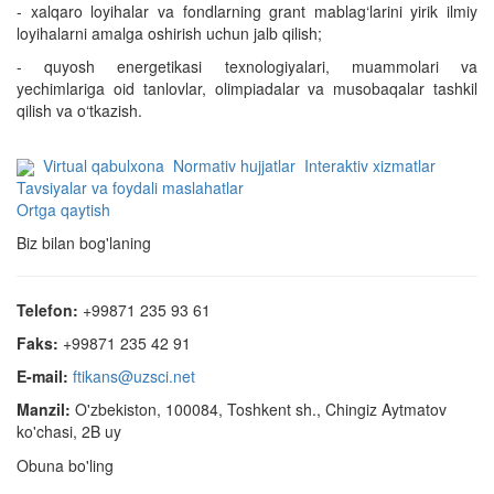
- xalqaro loyihalar va fondlarning grant mablag‘larini yirik ilmiy
loyihalarni amalga oshirish uchun jalb qilish;
- quyosh energetikasi texnologiyalari, muammolari va
yechimlariga oid tanlovlar, olimpiadalar va musobaqalar tashkil
qilish va o‘tkazish.
Virtual qabulxona
Normativ hujjatlar
Interaktiv xizmatlar
Tavsiyalar va foydali maslahatlar
Ortga qaytish
Biz bilan bog'laning
Telefon:
+99871 235 93 61
Faks:
+99871 235 42 91
E-mail:
ftikans@uzsci.net
Manzil:
O'zbekiston, 100084, Toshkent sh., Chingiz Aytmatov
ko'chasi, 2B uy
Obuna bo'ling