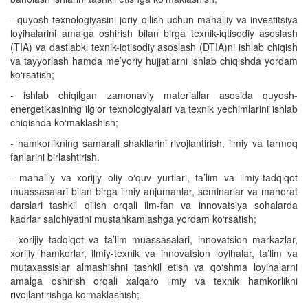
- quyosh texnologiyasini joriy qilish uchun mahalliy va investitsiya
loyihalarini amalga oshirish bilan birga texnik-iqtisodiy asoslash
(TIA) va dastlabki texnik-iqtisodiy asoslash (DTIA)ni ishlab chiqish
va tayyorlash hamda me’yoriy hujjatlarni ishlab chiqishda yordam
ko‘rsatish;
- ishlab chiqilgan zamonaviy materiallar asosida quyosh-
energetikasining ilg‘or texnologiyalari va texnik yechimlarini ishlab
chiqishda ko‘maklashish;
- hamkorlikning samarali shakllarini rivojlantirish, ilmiy va tarmoq
fanlarini birlashtirish.
- mahalliy va xorijiy oliy o‘quv yurtlari, ta’lim va ilmiy-tadqiqot
muassasalari bilan birga ilmiy anjumanlar, seminarlar va mahorat
darslari tashkil qilish orqali ilm-fan va innovatsiya sohalarda
kadrlar salohiyatini mustahkamlashga yordam ko‘rsatish;
- xorijiy tadqiqot va ta’lim muassasalari, innovatsion markazlar,
xorijiy hamkorlar, ilmiy-texnik va innovatsion loyihalar, ta’lim va
mutaxassislar almashishni tashkil etish va qo‘shma loyihalarni
amalga oshirish orqali xalqaro ilmiy va texnik hamkorlikni
rivojlantirishga ko‘maklashish;