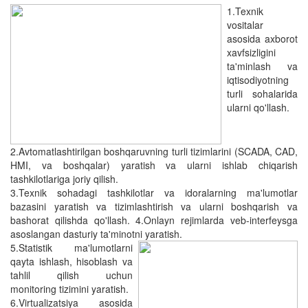
1.Texnik
vositalar
asosida axborot
xavfsizligini
ta'minlash va
iqtisodiyotning
turli sohalarida
ularni qo'llash.
2.Avtomatlashtirilgan boshqaruvning turli tizimlarini (SCADA, CAD,
HMI, va boshqalar) yaratish va ularni ishlab chiqarish
tashkilotlariga joriy qilish.
3.Texnik sohadagi tashkilotlar va idoralarning ma'lumotlar
bazasini yaratish va tizimlashtirish va ularni boshqarish va
bashorat qilishda qo'llash. 4.Onlayn rejimlarda veb-interfeysga
asoslangan dasturiy ta'minotni yaratish.
5.Statistik ma'lumotlarni
qayta ishlash, hisoblash va
tahlil qilish uchun
monitoring tizimini yaratish.
6.Virtualizatsiya asosida