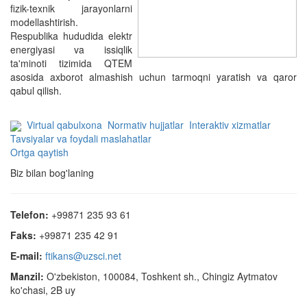
fizik-texnik jarayonlarni
modellashtirish.
Respublika hududida elektr
energiyasi va issiqlik
ta'minoti tizimida QTEM
asosida axborot almashish uchun tarmoqni yaratish va qaror
qabul qilish.
Virtual qabulxona
Normativ hujjatlar
Interaktiv xizmatlar
Tavsiyalar va foydali maslahatlar
Ortga qaytish
Biz bilan bog'laning
Telefon:
+99871 235 93 61
Faks:
+99871 235 42 91
E-mail:
ftikans@uzsci.net
Manzil:
O'zbekiston, 100084, Toshkent sh., Chingiz Aytmatov
ko'chasi, 2B uy