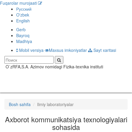
Fuqarolar murojaati
Русский
O'zbek
English
Gerb
Bayroq
Madhiya
Mobil versiya
Maxsus imkoniyatlar
Sayt xaritasi
O`zRFA,S.A. Azimov nomidagi Fizika-texnika instituti
Toggle
navigati
Bosh sahifa
Ilmiy laboratoriyalar
Axborot kommunikatsiya texnologiyalari
sohasida