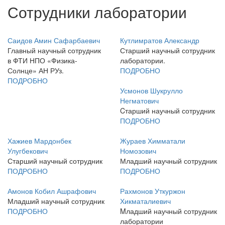
Сотрудники лаборатории
Саидов Амин Сафарбаевич
Кутлимратов Александр
Главный научный сотрудник
Старший научный сотрудник
в ФТИ НПО «Физика-
лаборатории.
Солнце» АН РУз.
ПОДРОБНО
ПОДРОБНО
Усмонов Шукрулло
Негматович
Cтарший научный сотрудник
ПОДРОБНО
Хажиев Мардонбек
Жураев Химматали
Улугбекович
Номозович
Старший научный сотрудник
Младший научный сотрудник
ПОДРОБНО
ПОДРОБНО
Амонов Кобил Ашрафович
Рахмонов Уткуржон
Младший научный сотрудник
Хикматалиевич
ПОДРОБНО
Mладший научный сотрудник
лаборатории