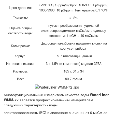
0-99: 0.1 µS/ppm/mS/ppt; 100-999: 1 µS/ppm;
Цена деления:
1000-9990: 10 µS/ppm. Температура 0.1 °C/F
Точность:
+/- 2%
путем преобразования удельной
Оценка общей
электропроводимости мкСм/см в единицу
жесткости воды:
жесткости: 1 dGH = 40 мкСм/см
Цифровая калибровка нажатием кнопки на
Калибровка:
корпусе прибора
Корпус:
IP-67 влагозащищенный
Источник питания:
3 x 1.5V (в комплекте) модели 357A
Размеры:
185 x 34 x 34
Вес:
90.7 грамм
Многофункциональный измеритель качества воды
WaterLiner
WMM-72
является профессиональным измерителем
следующих характеристик воды:
электропроводность (EC) в диапазоне значений от 0 мкСм до