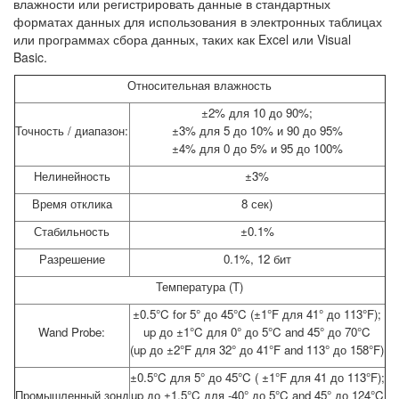
влажности или регистрировать данные в стандартных
форматах данных для использования в электронных таблицах
или программах сбора данных, таких как Excel или Visual
Basic.
Относительная влажность
±2% для 10 до 90%;
Точность / диапазон:
±3% для 5 до 10% и 90 до 95%
±4% для 0 до 5% и 95 до 100%
Нелинейность
±3%
Время отклика
8 сек)
Стабильность
±0.1%
Разрешение
0.1%, 12 бит
Температура (T)
±0.5°C for 5° до 45°C (±1°F для 41° до 113°F);
Wand Probe:
up до ±1°C для 0° до 5°C and 45° до 70°C
(up до ±2°F для 32° до 41°F and 113° до 158°F)
±0.5°C для 5° до 45°C ( ±1°F для 41 до 113°F);
Промышленный зонд
up до ±1.5°C для -40° до 5°C and 45° до 124°C