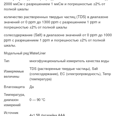
2000 мкСм с разрешением 1 мкСм и погрешностью ±2% от
полной шкалы
количество растворенных твердых частиц (TDS) в диапазоне
значений от 0 ppm до 1300 ppm с разрешением 1 ppm и
погрешностью ±2% от полной шкалы
солесодержание (Salt) в диапазоне значений от 0 ppm до 1000
ppm с разрешением 1 ppm и погрешностью ±2% от полной
шкалы.
Модельный ряд
WaterLiner
Тип
многофункциональный измеритель качества воды
TDS (растворенные твердые частицы), Salt
Измеряемые
(солесодержание), EC (электропроводность), Temp
величины
(температура)
Влагозащита
Да
Температура,
диапазон
0 — 90 °C
измерений
Источник
4x1,5В батарейки AAA